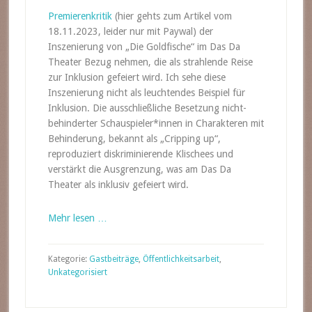
Premierenkritik
(hier gehts zum Artikel vom
18.11.2023, leider nur mit Paywal) der
Inszenierung von „Die Goldfische“ im Das Da
Theater Bezug nehmen, die als strahlende Reise
zur Inklusion gefeiert wird.
Ich
sehe diese
Inszenierung nicht als leuchtendes Beispiel f
ü
r
Inklusion
.
Die ausschlie
ß
liche Besetzung nicht-
behinderter Schauspieler*innen in Charakteren mit
Behinderung, bekannt als „Cripping up“,
reproduziert diskriminierende Klischees und
verst
ä
rkt die Ausgrenzung, was
am Das Da
Theater
als inklusiv gefeiert wird.
Mehr lesen …
Kategorie:
Gastbeiträge
,
Öffentlichkeitsarbeit
,
Unkategorisiert