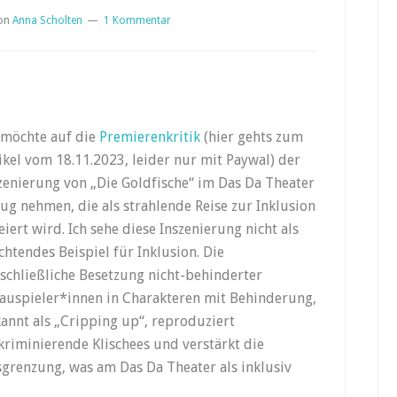
on
Anna Scholten
1 Kommentar
 m
ö
chte auf die
Premierenkritik
(hier gehts zum
ikel vom 18.11.2023, leider nur mit Paywal) der
zenierung von „Die Goldfische“ im Das Da Theater
ug nehmen, die als strahlende Reise zur Inklusion
eiert wird.
Ich
sehe diese Inszenierung nicht als
chtendes Beispiel f
ü
r Inklusion
.
Die
schlie
ß
liche Besetzung nicht-behinderter
auspieler*innen in Charakteren mit Behinderung,
annt als „Cripping up“, reproduziert
kriminierende Klischees und verst
ä
rkt die
sgrenzung, was
am Das Da Theater
als inklusiv