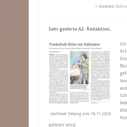
1. Dezember 2023
v
Sehr geehrte AZ- Redaktion,
ich
Art
Ins
Bez
gef
leu
aus
Sch
bek
dis
Aachener Zeitung vom 18.11.2023
Au
gefeiert wird.