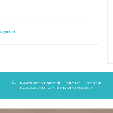
tegorisiert
© 2026
www.trisomie21-aachen.de
-
Impressum
-
Datenschutz
Projekt-Sponsoren:
RESONANZ Online-Marketing
&
100% C Design