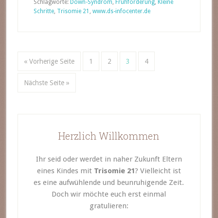
Schlagworte:
Down-Syndrom
,
Frühförderung
,
Kleine
Schritte
,
Trisomie 21
,
www.ds-infocenter.de
« Vorherige Seite
1
2
3
4
Nächste Seite »
Herzlich Willkommen
Ihr seid oder werdet in naher Zukunft Eltern
eines Kindes mit
Trisomie 21
? Vielleicht ist
es eine aufwühlende und beunruhigende Zeit.
Doch wir möchte euch erst einmal
gratulieren: