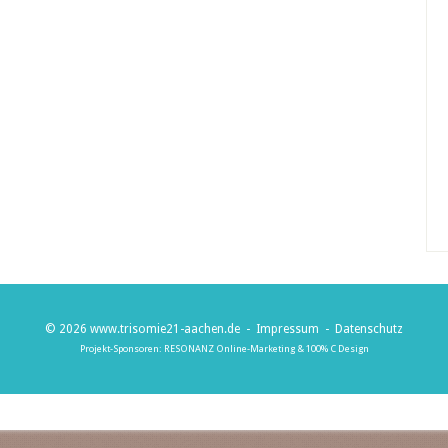
© 2026
www.trisomie21-aachen.de
-
Impressum
-
Datenschutz
Projekt-Sponsoren:
RESONANZ Online-Marketing
&
100% C Design