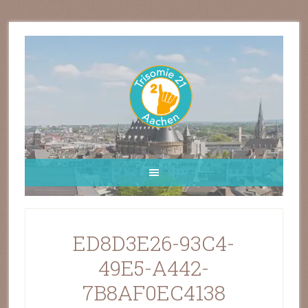
ED8D3E26-93C4-
49E5-A442-
7B8AF0EC4138