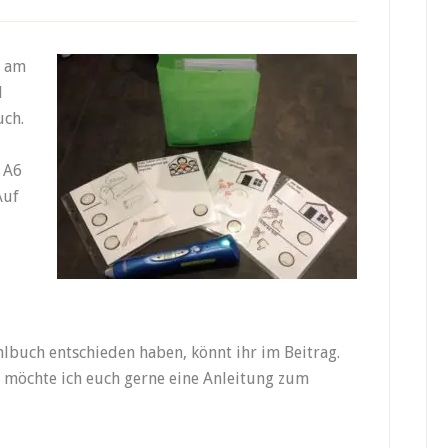
s am
d
uch.
 A6
Auf
lbuch entschieden haben, könnt ihr im Beitrag.
 möchte ich euch gerne eine Anleitung zum