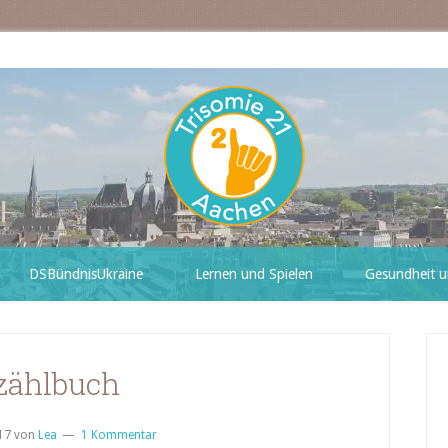
DSBündnisUkraine
Lernen und Spielen
Gesundheit u
zählbuch
17
von
Lea
1 Kommentar