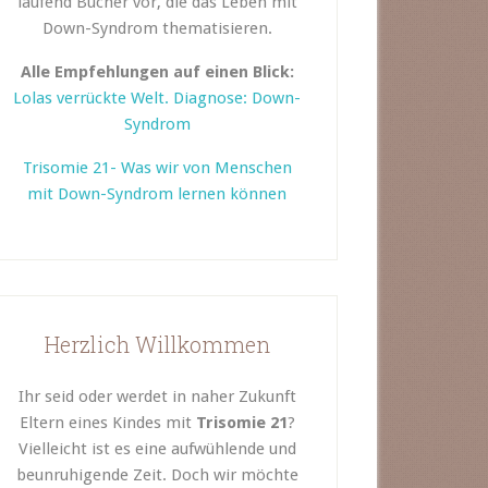
laufend Bücher vor, die das Leben mit
Down-Syndrom thematisieren.
Alle Empfehlungen auf einen Blick:
Lolas verrückte Welt. Diagnose: Down-
Syndrom
Trisomie 21- Was wir von Menschen
mit Down-Syndrom lernen können
Herzlich Willkommen
Ihr seid oder werdet in naher Zukunft
Eltern eines Kindes mit
Trisomie 21
?
Vielleicht ist es eine aufwühlende und
beunruhigende Zeit. Doch wir möchte