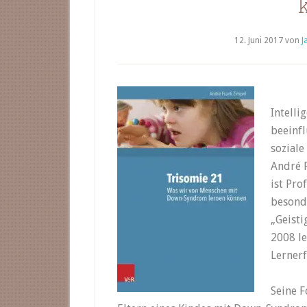
12. Juni 2017
von
J
Intelli
beeinfl
soziale
André F
ist Pro
besond
„Geisti
2008 le
Lernerf
Seine F