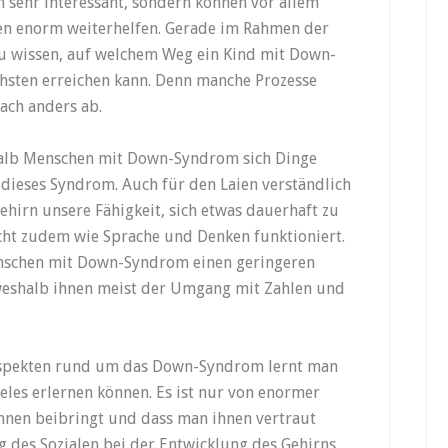
 sehr interessant, sondern können vor allem
en enorm weiterhelfen. Gerade im Rahmen der
 zu wissen, auf welchem Weg ein Kind mit Down-
chsten erreichen kann. Denn manche Prozesse
ach anders ab.
halb Menschen mit Down-Syndrom sich Dinge
dieses Syndrom. Auch für den Laien verständlich
Gehirn unsere Fähigkeit, sich etwas dauerhaft zu
icht zudem wie Sprache und Denken funktioniert.
nschen mit Down-Syndrom einen geringeren
shalb ihnen meist der Umgang mit Zahlen und
Aspekten rund um das Down-Syndrom lernt man
eles erlernen können. Es ist nur von enormer
nen beibringt und dass man ihnen vertraut
 des Sozialen bei der Entwicklung des Gehirns