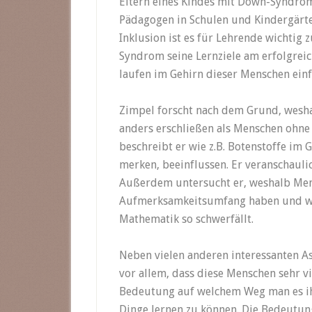
Eltern eines Kindes mit Down-Syndrom
Pädagogen in Schulen und Kindergärt
Inklusion ist es für Lehrende wichtig
Syndrom seine Lernziele am erfolgrei
laufen im Gehirn dieser Menschen einf
Zimpel forscht nach dem Grund, wes
anders erschließen als Menschen ohne 
beschreibt er wie z.B. Botenstoffe im 
merken, beeinflussen. Er veranschaul
Außerdem untersucht er, weshalb Me
Aufmerksamkeitsumfang haben und we
Mathematik so schwerfällt.
Neben vielen anderen interessanten 
vor allem, dass diese Menschen sehr vi
Bedeutung auf welchem Weg man es ih
Dinge lernen zu können. Die Bedeutung